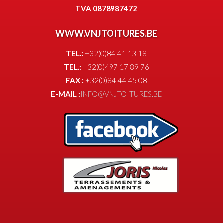
TVA 0878987472
WWW.VNJTOITURES.BE
TEL.:
+32(0)84 41 13 18
TEL.:
+32(0)497 17 89 76
FAX :
+32(0)84 44 45 08
E-MAIL :
INFO@VNJTOITURES.BE