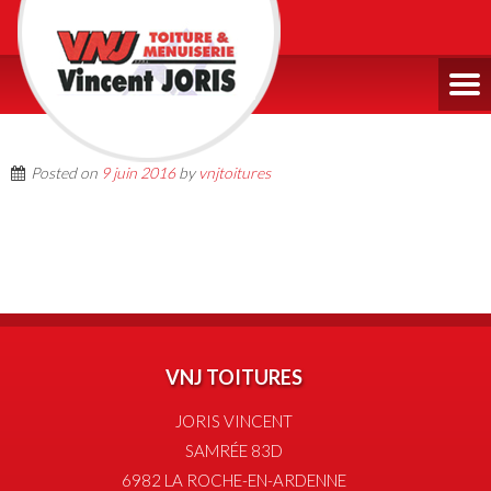
Posted on
9 juin 2016
by
vnjtoitures
VNJ TOITURES
JORIS VINCENT
SAMRÉE 83D
6982 LA ROCHE-EN-ARDENNE