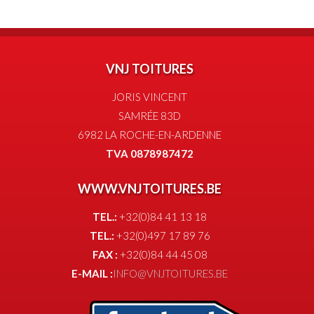
VNJ TOITURES
JORIS VINCENT
SAMRÉE 83D
6982 LA ROCHE-EN-ARDENNE
TVA 0878987472
WWW.VNJTOITURES.BE
TEL.:
+32(0)84 41 13 18
TEL.:
+32(0)497 17 89 76
FAX :
+32(0)84 44 45 08
E-MAIL :
INFO@VNJTOITURES.BE